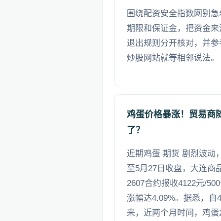
围绕配资安全指数网别急
期限和保证金，把资金来
退出规则分开核对，并参
炒股网站就等相邻说法。
鸡蛋价格暴涨！贸易商
了？
近期鸡蛋 期货 剧烈波
至5月27日收盘，大连商
2607合约报收4122元/5
涨幅达4.09%。据悉，
来，近两个月时间，鸡蛋26