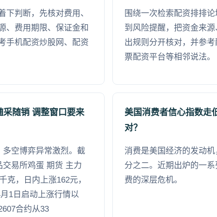
着下判断，先核对费用、
围绕一次检索配资排排论
源、费用期限、保证金和
到风险提醒，把资金来源
考手机配资炒股网、配资
出规则分开核对，并参考
票配资平台等相邻说法。
随采随销 调整窗口要来
美国消费者信心指数走
对？
动，多空博弈异常激烈。截
消费是美国经济的发动机
品交易所鸡蛋 期货 主力
分之二。近期出炉的一系
00千克，日内上涨162元，
费的深层危机。
自4月1日启动上涨行情以
07合约从33