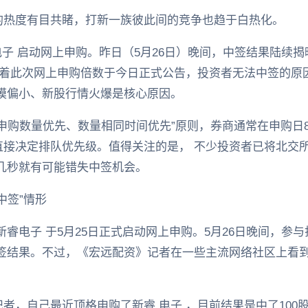
的热度有目共睹，打新一族彼此间的竞争也趋于白热化。
睿电子 启动网上申购。昨日（5月26日）晚间，中签结果陆续
随着此次网上申购倍数于今日正式公告，投资者无法中签的原
模偏小、新股行情火爆是核心原因。
购数量优先、数量相同时间优先”原则，券商通常在申购日8:3
直接决定排队优先级。值得关注的是， 不少投资者已将北交
几秒就有可能错失中签机会。
中签”情形
新睿电子 于5月25日正式启动网上申购。5月26日晚间，参
的中签结果。不过，《宏远配资》记者在一些主流网络社区上看
者，自己最近顶格申购了新睿 电子 ，目前结果是中了100