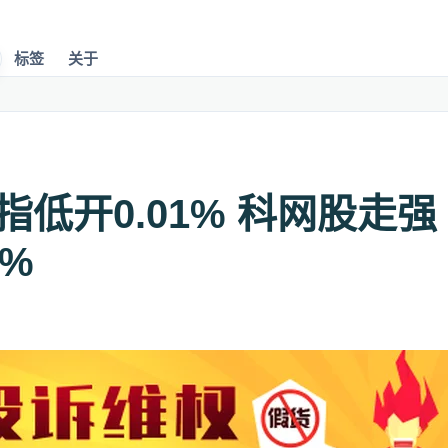
标签
关于
恒指低开0.01% 科网股走
5%