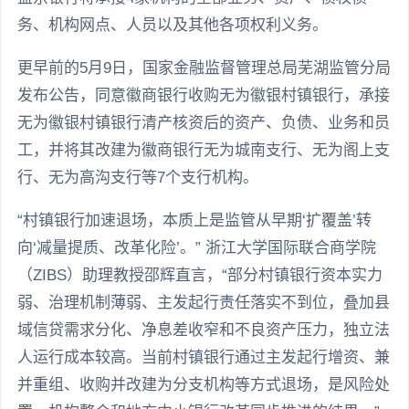
务、机构网点、人员以及其他各项权利义务。
更早前的5月9日，国家金融监督管理总局芜湖监管分局
发布公告，同意徽商银行收购无为徽银村镇银行，承接
无为徽银村镇银行清产核资后的资产、负债、业务和员
工，并将其改建为徽商银行无为城南支行、无为阁上支
行、无为高沟支行等7个支行机构。
“村镇银行加速退场，本质上是监管从早期‘扩覆盖’转
向‘减量提质、改革化险’。” 浙江大学国际联合商学院
（ZIBS）助理教授邵辉直言，“部分村镇银行资本实力
弱、治理机制薄弱、主发起行责任落实不到位，叠加县
域信贷需求分化、净息差收窄和不良资产压力，独立法
人运行成本较高。当前村镇银行通过主发起行增资、兼
并重组、收购并改建为分支机构等方式退场，是风险处