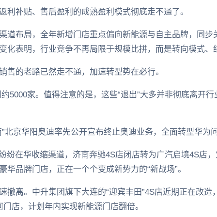
返利补贴、售后盈利的成熟盈利模式彻底走不通了。
渠道布局，全年新增门店重点偏向新能源与自主品牌，同步
变化表明，行业竞争不再局限于规模比拼，而是转向模式、
销售的老路已然走不通，加速转型势在必行。
达到约5000家。值得注意的是，这些“退出”大多并非彻底离
商”北京华阳奥迪率先公开宣布终止奥迪业务，全面转型华为
纷纷在华收缩渠道，济南奔驰4S店闭店转为广汽启境4S店，
豪华品牌门店，正在一个个变成新势力的“新战场”。
速撤离。中升集团旗下大连的“迎宾丰田”4S店近期正在改造
河门店，计划年内实现新能源门店翻倍。