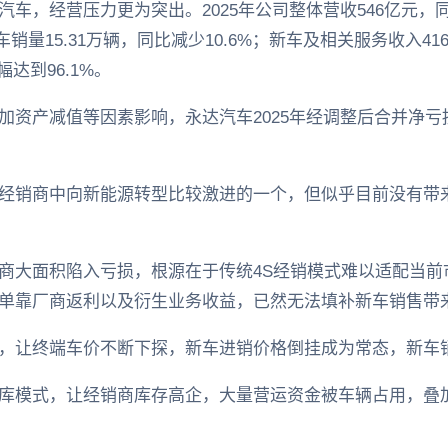
，经营压力更为突出。2025年公司整体营收546亿元，同比大
销量15.31万辆，同比减少10.6%；新车及相关服务收入416
达到96.1%。
资产减值等因素影响，永达汽车2025年经调整后合并净亏损
经销商中向新能源转型比较激进的一个，但似乎目前没有带
商大面积陷入亏损，根源在于传统4S经销模式难以适配当前
单靠厂商返利以及衍生业务收益，已然无法填补新车销售带
，让终端车价不断下探，新车进销价格倒挂成为常态，新车
库模式，让经销商库存高企，大量营运资金被车辆占用，叠