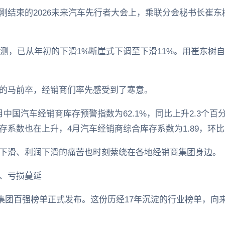
刚结束的2026未来汽车先行者大会上，乘联分会秘书长崔
预测，已从年初的下滑1%断崖式下调至下滑11%。用崔东树
的马前卒，经销商们率先感受到了寒意。
中国汽车经销商库存预警指数为62.1%，同比上升2.3个百
系数也在上升，4月汽车经销商综合库存系数为1.89，环比上升
下滑、利润下滑的痛苦也时刻萦绕在各地经销商集团身边。
、亏损蔓延
销商集团百强榜单正式发布。这份历经17年沉淀的行业榜单，向