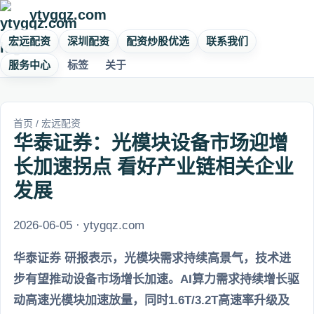
ytygqz.com
宏远配资
深圳配资
配资炒股优选
联系我们
服务中心
标签
关于
首页
/
宏远配资
华泰证券：光模块设备市场迎增
长加速拐点 看好产业链相关企业
发展
2026-06-05 · ytygqz.com
华泰证券 研报表示，光模块需求持续高景气，技术进
步有望推动设备市场增长加速。AI算力需求持续增长驱
动高速光模块加速放量，同时1.6T/3.2T高速率升级及