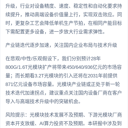
升级，行业对设备精度、速度、稳定性和自动化要求持
续提升，推动高端设备价值量上行，实现双击效应。同
时，更复杂工艺会降低单机生产节拍，在相同产能目标
下需配置更多设备，进一步放大行业需求弹性。
产业链迭代逐步加速，关注国内企业布局与技术升级
在悲观/中性/乐观假设下，我们分别预计28年
800G/1.6T光模块扩产将带来450/640/936亿元的市场容
量；而长期看3.2T光模块的引入还将在2031年前提供
871亿元设备市场容量。光模块产业链或正处于新一轮
技术迭代加速拐点，建议重点关注国内设备厂商在客户
导入与高端技术升级中的突破机会。
风险提示：光模块技术发展不及预期、下游光模块厂商
资本开支放缓、AI算力投资不及预期。本研报中涉及到