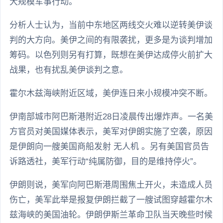
大规模军事行动。
分析人士认为，当前中东地区两线交火难以逆转美伊谈
判的大方向。美伊之间的有限袭扰，更多是为谈判增加
筹码。以色列则另有打算，既想在美伊达成停火前扩大
战果，也有扰乱美伊谈判之意。
霍尔木兹海峡附近区域，美伊连日来小规模冲突不断。
伊南部城市阿巴斯港附近28日凌晨传出爆炸声。一名美
方官员对美国媒体表示，美军对伊朗实施了空袭，原因
是伊朗向一艘美国商船发射 无人机 。另有美国官员告
诉路透社，美军行动“纯属防御，目的是维持停火”。
伊朗则说，美军向阿巴斯港周围焦土开火，未造成人员
伤亡，美军此举是报复伊朗拦截了一艘试图穿越霍尔木
兹海峡的美国油轮。伊朗伊斯兰革命卫队当天晚些时候