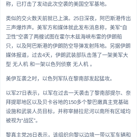
称，已打击了发动此次空袭的美国空军基地。
类似的交火数天前就已上演。25日深夜，阿巴斯港传出
三声爆炸声。美军方和媒体就此发布消息称，美军“自
卫性”空袭了两艘试图在霍尔木兹海峡布雷的伊朗船
只，以及阿巴斯港的伊朗防空导弹发射阵地。另据伊朗
媒体报道，过去4天，伊朗武装部队击落了一架美军大
型 无人机 和一架以色列侦察 无人机 。
美伊互袭之时，以色列军队在黎南部发起猛攻。
以军27日表示，以军在过去一天袭击了黎南部提尔、奈
拜提耶地区以及贝卡谷地的150多个黎巴嫩真主党基础
设施和武装人员目标，并称宰赫拉尼河以南所有区域均
被视为“战区”。
黎真主党26日表示，该组织向黎以边境一带以军车辆和