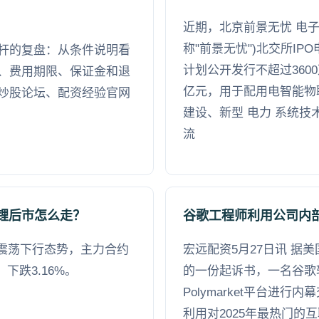
近期，北京前景无忧 电子
称"前景无忧")北交所I
杆的复盘：从条件说明看
计划公开发行不超过3600
、费用期限、保证金和退
亿元，用于配用电智能物
炒股论坛、配资经验官网
建设、新型 电力 系统
流
锂后市怎么走？
谷歌工程师利用公司内部
续震荡下行态势，主力合约
宏远配资5月27日讯 据
吨，下跌3.16%。
的一份起诉书，一名谷歌
Polymarket平台进
利用对2025年最热门的