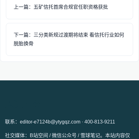
上一篇：五矿信托首席合规官任职资格获批
下一篇：三分类新规过渡期将结束 看信托行业如何
脱胎换骨
宏远配资
联系：editor-e7124b@ytygqz.com · 400-813-9211
社交媒体：B站空间 / 微信公众号 / 雪球笔记。本站内容仅