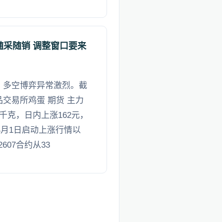
随采随销 调整窗口要来
动，多空博弈异常激烈。截
品交易所鸡蛋 期货 主力
00千克，日内上涨162元，
自4月1日启动上涨行情以
07合约从33