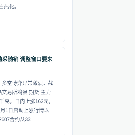
白热化。
随采随销 调整窗口要来
动，多空博弈异常激烈。截
品交易所鸡蛋 期货 主力
00千克，日内上涨162元，
自4月1日启动上涨行情以
07合约从33